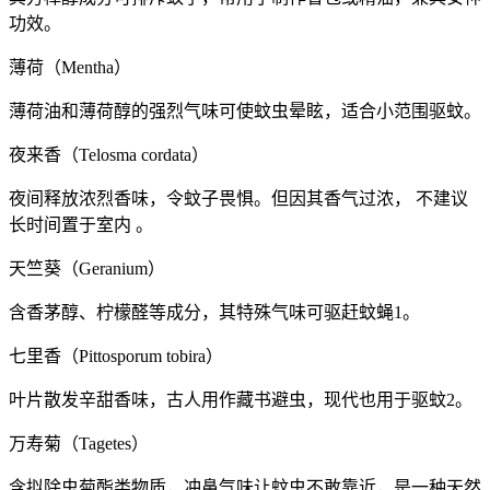
功效。
薄荷（Mentha）
薄荷油和薄荷醇的强烈气味可使蚊虫晕眩，适合小范围驱蚊。
夜来香（Telosma cordata）
夜间释放浓烈香味，令蚊子畏惧。但因其香气过浓， 不建议
长时间置于室内 。
天竺葵（Geranium）
含香茅醇、柠檬醛等成分，其特殊气味可驱赶蚊蝇1。
七里香（Pittosporum tobira）
叶片散发辛甜香味，古人用作藏书避虫，现代也用于驱蚊2。
万寿菊（Tagetes）
含拟除虫菊酯类物质，冲鼻气味让蚊虫不敢靠近，是一种天然