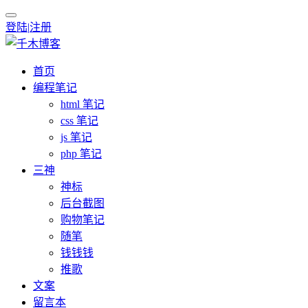
登陆
|
注册
首页
编程笔记
html 笔记
css 笔记
js 笔记
php 笔记
三神
神标
后台截图
购物笔记
随笔
钱钱钱
推歌
文案
留言本