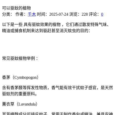
可以驱蚊的植物
分类：
作者：
千木
时间：2025-07-24
浏览：228
评论：
0
以下是一些 具有驱蚊效果的植物 ，它们通过散发特殊气味、
精油或捕食机制来达到驱赶甚至消灭蚊虫的目的：
常见驱蚊植物举例 ：
香茅（Cymbopogon）
含有香茅醛等挥发性物质，香气能有效干扰蚊子感官，是天然
驱蚊剂的重要原料。
薰衣草（Lavandula）
其芳樟醇成分可排斥蚊子，常用于制作香包或精油，兼具安神