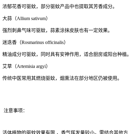
浓郁花香可驱蚊，部分驱蚊产品中也提取其芳香成分。
大蒜（Allium sativum）
强烈刺鼻气味可驱蚊，蒜素涂抹皮肤也有一定效果。
迷迭香（Rosmarinus officinalis）
精油成分可驱蚊，同时具有安神作用，适合厨房或阳台种植。
艾草（Artemisia argyi）
传统中医常用其燃烧驱蚊，烟熏法在部分地区仍被使用。
注意事项：
活体植物的驱蚊效果有限 ，香气挥发量较小，需结合其他方