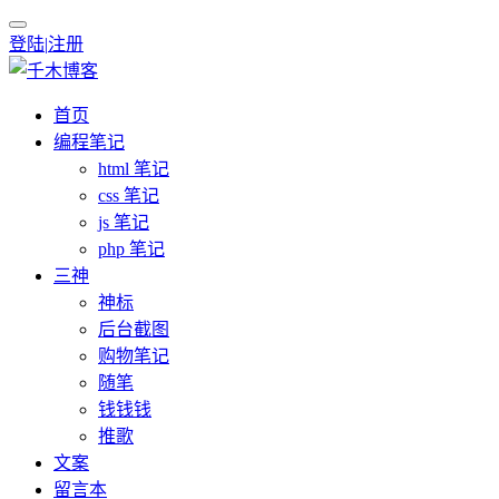
登陆
|
注册
首页
编程笔记
html 笔记
css 笔记
js 笔记
php 笔记
三神
神标
后台截图
购物笔记
随笔
钱钱钱
推歌
文案
留言本